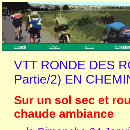
Accueil
Brèves
VELO
Reportag
VTT RONDE DES RO
Partie/2) EN CHEMI
Sur un sol sec et rou
chaude ambiance