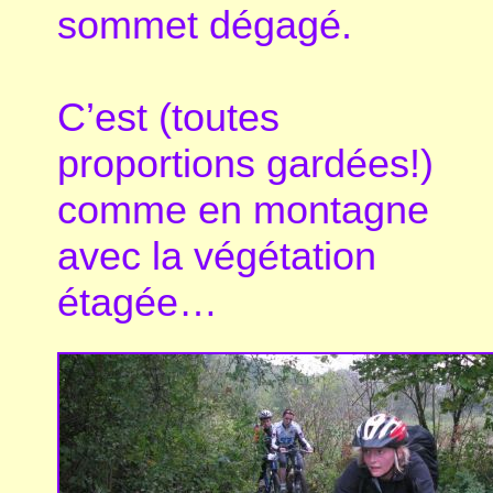
sommet dégagé.
C’est (toutes
proportions gardées!)
comme en montagne
avec la végétation
étagée…