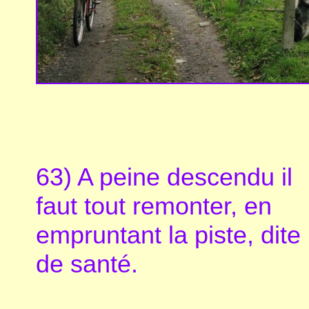
63) A peine descendu il
faut tout remonter, en
empruntant la piste, dite
de santé.