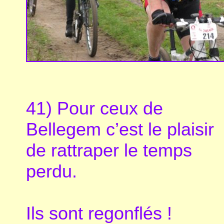
41) Pour ceux de
Bellegem c’est le plaisir
de rattraper le temps
perdu.
Ils sont regonflés !