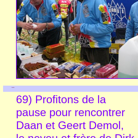
``
69) Profitons de la
pause pour rencontrer
Daan et Geert Demol,