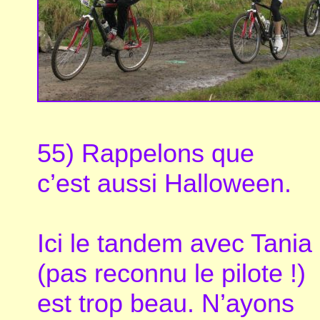
55) Rappelons que
c’est aussi Halloween.
Ici le tandem avec Tania
(pas reconnu le pilote !)
est trop beau. N’ayons