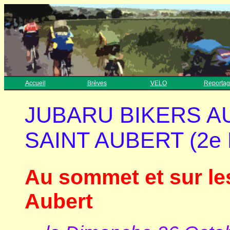
Accueil
Brèves
VELO
Reportag
JUBARU BIKERS A
SAINT AUBERT (2e P
Au sommet et sur le
Aubert