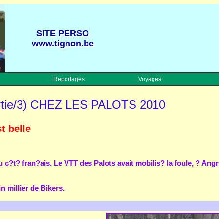
SITE PERSO
SITE PERSO
www.tignon.be
www.tignon.be
Reportages
Voyages
tie/3) CHEZ LES PALOTS 2010
t belle
 c?t? fran?ais. Le VTT des Palots avait mobilis? la foule, ? Angr
n millier de Bikers.