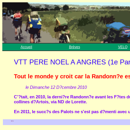
Accueil
Brèves
VELO
VTT PERE NOEL A ANGRES (1e Par
Tout le monde y croit car la Randonn?e es
le Dimanche 12 D?cembre 2010
C'?tait, en 2010, la derni?re Randonn?e avant les F?tes du
collines d?Artois, via ND de Lorette.
En 2011, le succ?s des Palots ne s'est pas d?menti avec u
``