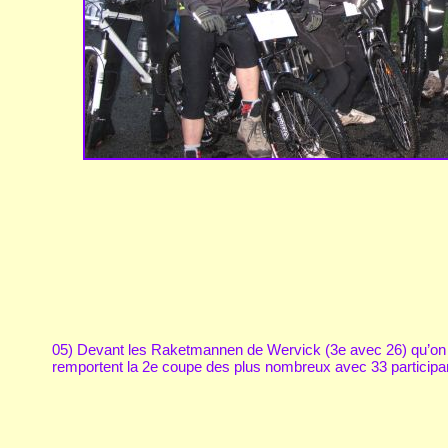
05) Devant les Raketmannen de Wervick (3e avec 26) qu’on 
remportent la 2e coupe des plus nombreux avec 33 participa