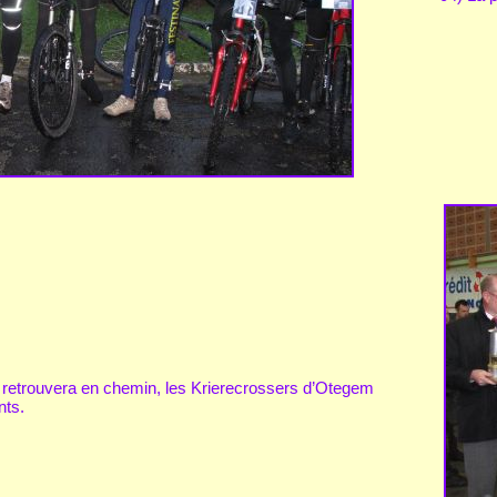
retrouvera en chemin, les Krierecrossers d’Otegem
nts.