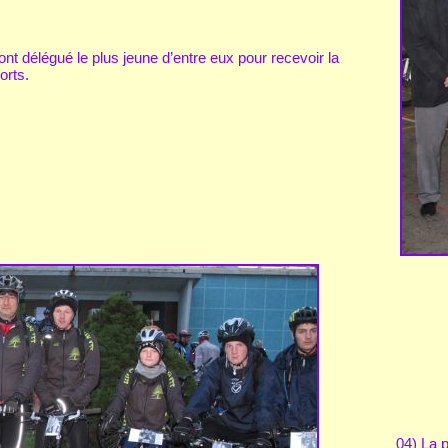
nt délégué le plus jeune d’entre eux pour recevoir la
orts.
04) La p