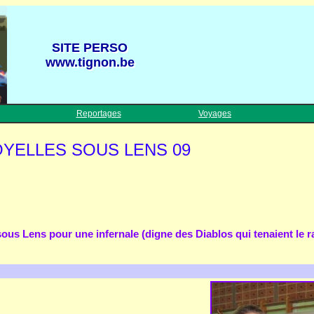
SITE PERSO
SITE PERSO
www.tignon.be
www.tignon.be
Reportages
Voyages
 NOYELLES SOUS LENS 09
sous Lens pour une infernale (digne des Diablos qui tenaient le