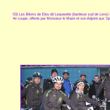
03) Les Bikers de Eleu dit Leauwette (banlieue sud de Lens) o
4e coupe, offerte par Monsieur le Maire et son Adjoint aux Sp