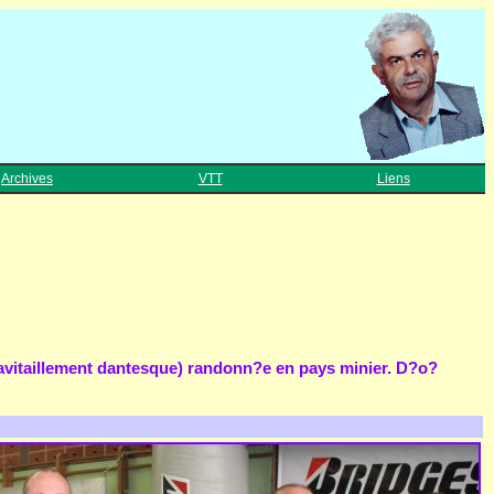
Archives
VTT
Liens
 ravitaillement dantesque) randonn?e en pays minier. D?o?