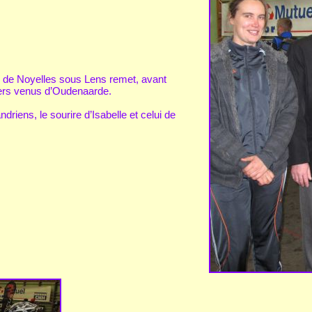
re de Noyelles sous Lens remet, avant
kers venus d’Oudenaarde.
iens, le sourire d’Isabelle et celui de