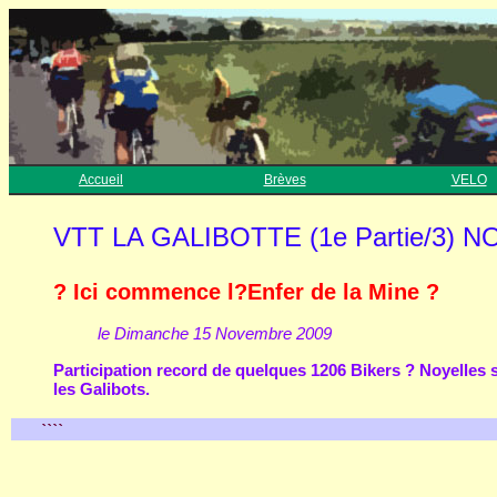
Accueil
Brèves
VELO
VTT LA GALIBOTTE (1e Partie/3)
? Ici commence l?Enfer de la Mine ?
le Dimanche 15 Novembre 2009
Participation record de quelques 1206 Bikers ? Noyelles 
les Galibots.
````