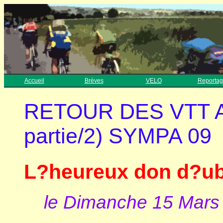
Accueil
Brèves
VELO
Reportag
RETOUR DES VTT A
partie/2) SYMPA 09
L?heureux don d?ub
le Dimanche 15 Mars