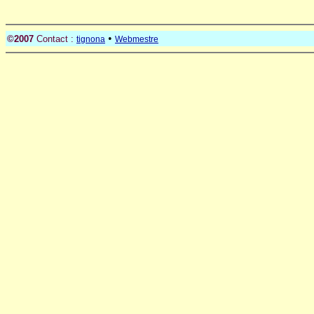
•
©2007
Contact :
tignona
Webmestre