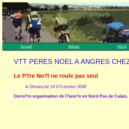
Accueil
Brèves
VELO
VTT PERES NOEL A ANGRES CHEZ L
Le P?re No?l ne roule pas seul
le Dimanche 14 D?cembre 2008
Derni?re organisation de l?ann?e en Nord Pas de Calais, l