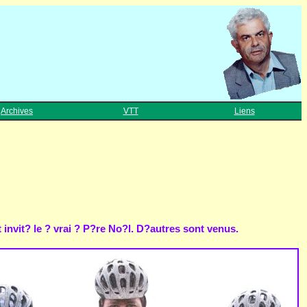
Archives
VTT
Liens
invit? le ? vrai ? P?re No?l. D?autres sont venus.