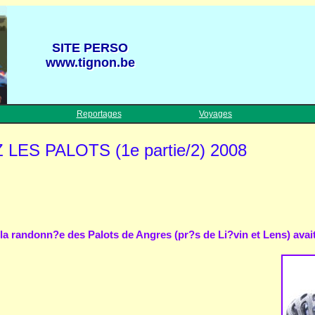
SITE PERSO
SITE PERSO
www.tignon.be
www.tignon.be
Reportages
Voyages
ES PALOTS (1e partie/2) 2008
a randonn?e des Palots de Angres (pr?s de Li?vin et Lens) avait 