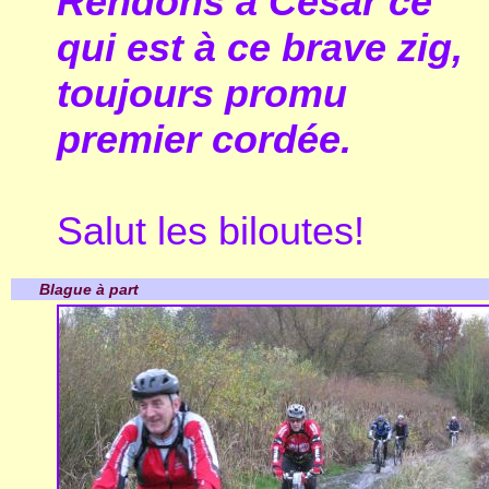
Rendons à César ce
qui est à ce brave zig,
toujours promu
premier cordée.
Salut les biloutes!
Blague à part