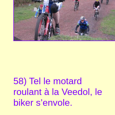
58) Tel le motard
roulant à la Veedol, le
biker s’envole.