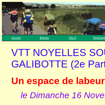
Accueil
Brèves
VELO
Reportag
VTT NOYELLES SO
GALIBOTTE (2e Part
Un espace de labeur
le Dimanche 16 Nov