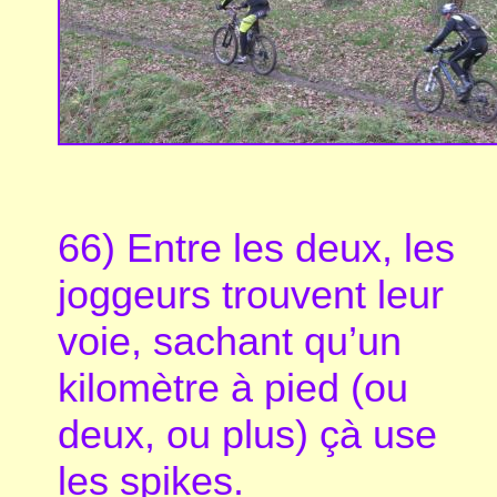
66) Entre les deux, les
joggeurs trouvent leur
voie, sachant qu’un
kilomètre à pied (ou
deux, ou plus) çà use
les spikes.