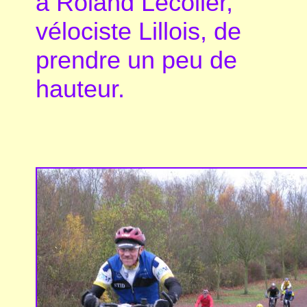
à Roland Lécolier,
vélociste Lillois, de
prendre un peu de
hauteur.