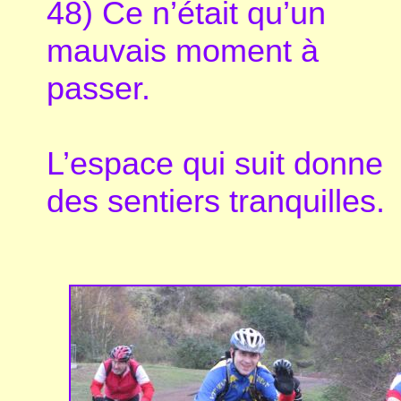
48) Ce n’était qu’un
mauvais moment à
passer.
L’espace qui suit donne
des sentiers tranquilles.