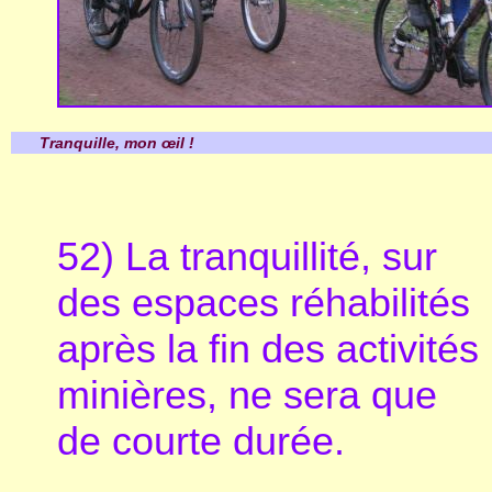
Tranquille, mon œil !
52) La tranquillité, sur
des espaces réhabilités
après la fin des activités
minières, ne sera que
de courte durée.