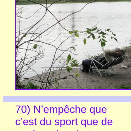
````
70) N’empêche que
c’est du sport que de