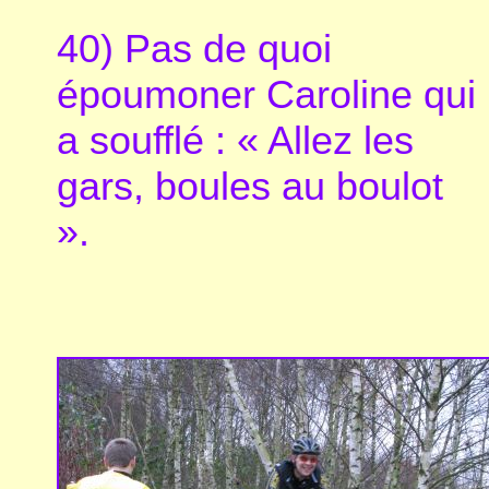
40) Pas de quoi
époumoner Caroline qui
a soufflé : « Allez les
gars, boules au boulot
».