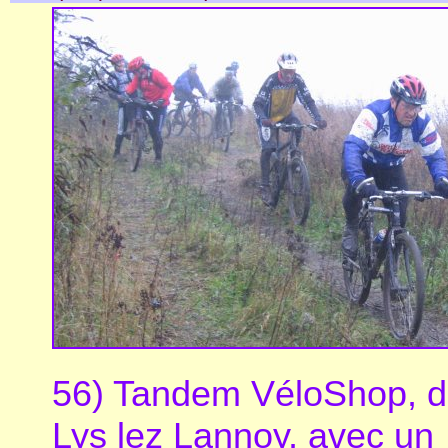
56) Tandem VéloShop, 
Lys lez Lannoy, avec un