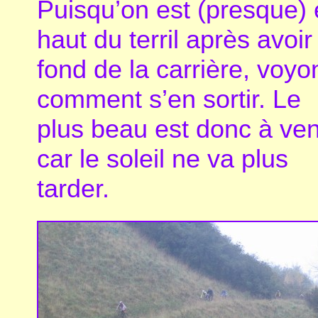
Puisqu’on est (presque)
haut du terril après avoir
fond de la carrière, voyo
comment s’en sortir. Le
plus beau est donc à ven
car le soleil ne va plus
tarder.