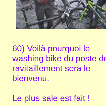
60) Voilà pourquoi le
washing bike du poste d
ravitaillement sera le
bienvenu.
Le plus sale est fait !