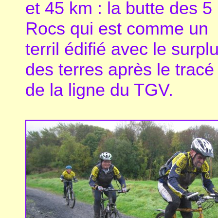
et 45 km : la butte des 5
Rocs qui est comme un
terril édifié avec le surpl
des terres après le tracé
de la ligne du TGV.