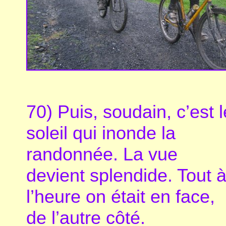
70) Puis, soudain, c’est l
soleil qui inonde la
randonnée. La vue
devient splendide. Tout 
l’heure on était en face,
de l’autre côté.