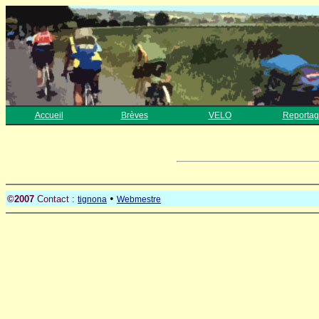
Accueil
Brèves
VELO
Reportag
•
©2007
Contact :
tignona
Webmestre