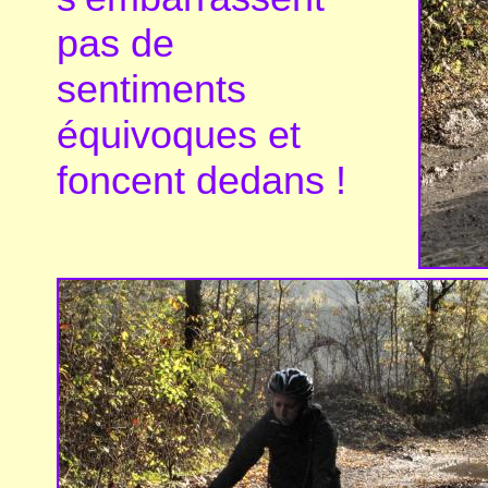
pas de
sentiments
équivoques et
foncent dedans !