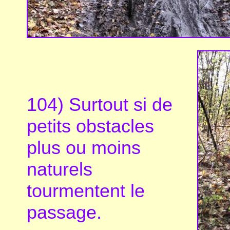
104) Surtout si de
petits obstacles
plus ou moins
naturels
tourmentent le
passage.