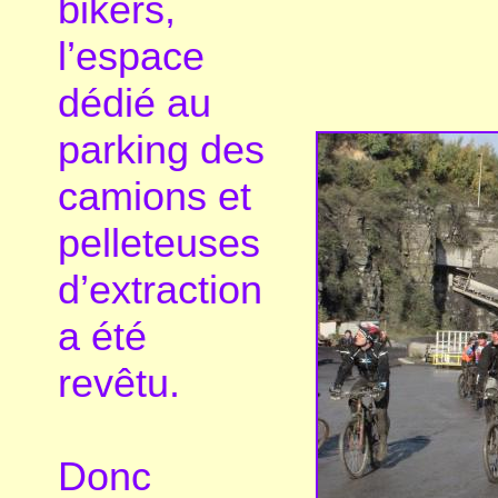
bikers,
l’espace
dédié au
parking des
camions et
pelleteuses
d’extraction
a été
revêtu.
Donc