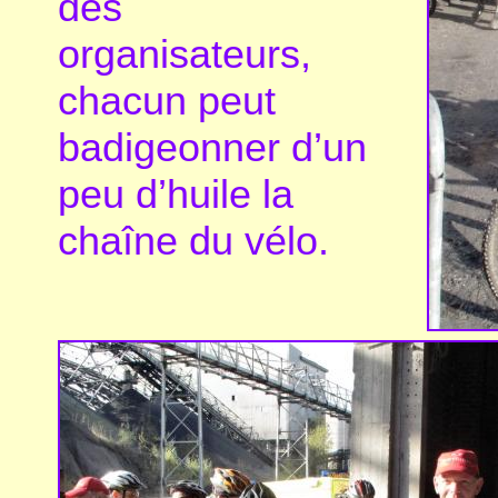
des
organisateurs,
chacun peut
badigeonner d’un
peu d’huile la
chaîne du vélo.