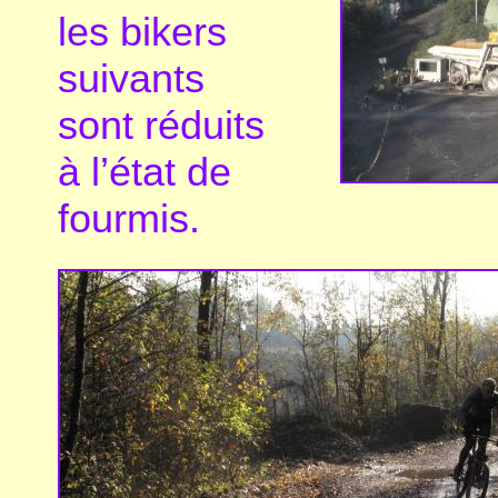
les bikers
suivants
sont réduits
à l’état de
fourmis.