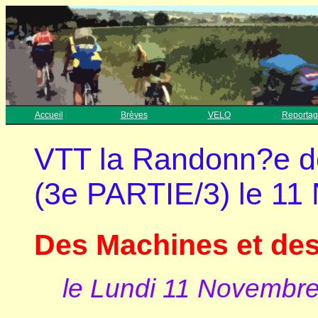
Accueil
Brèves
VELO
Reportag
VTT la Randonn?e de
(3e PARTIE/3) le 1
Des Machines et des
le Lundi 11 Novembr