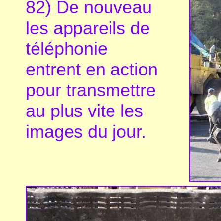
82) De nouveau
les appareils de
téléphonie
entrent en action
pour transmettre
au plus vite les
images du jour.