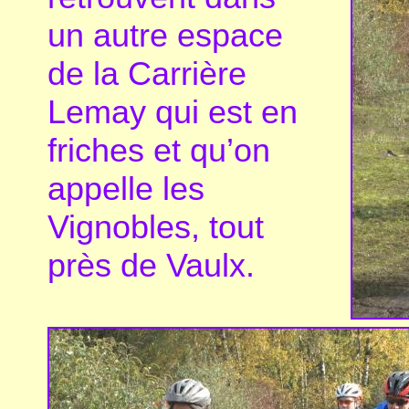
un autre espace
de la Carrière
Lemay qui est en
friches et qu’on
appelle les
Vignobles, tout
près de Vaulx.