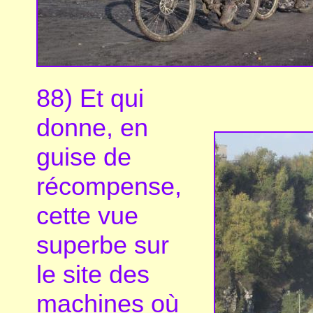
88) Et qui
donne, en
guise de
récompense,
cette vue
superbe sur
le site des
machines où