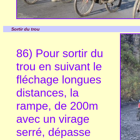
Sortir du trou
86) Pour sortir du
trou en suivant le
fléchage longues
distances, la
rampe, de 200m
avec un virage
serré, dépasse