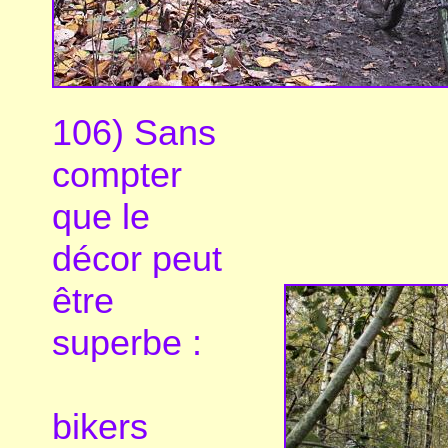
106) Sans
compter
que le
décor peut
être
superbe :
bikers