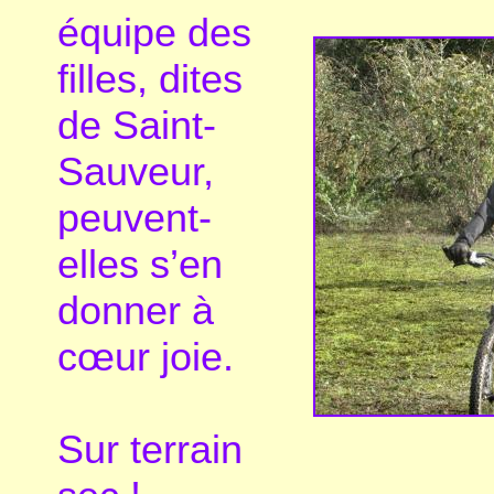
équipe des
filles, dites
de Saint-
Sauveur,
peuvent-
elles s’en
donner à
cœur joie.
Sur terrain