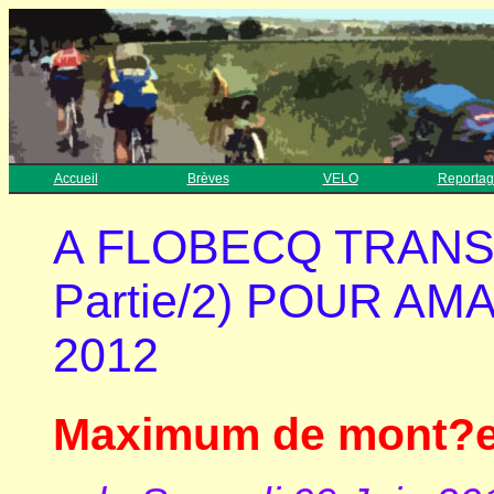
Accueil
Brèves
VELO
Reportag
A FLOBECQ TRANS
Partie/2) POUR A
2012
Maximum de mont?es 