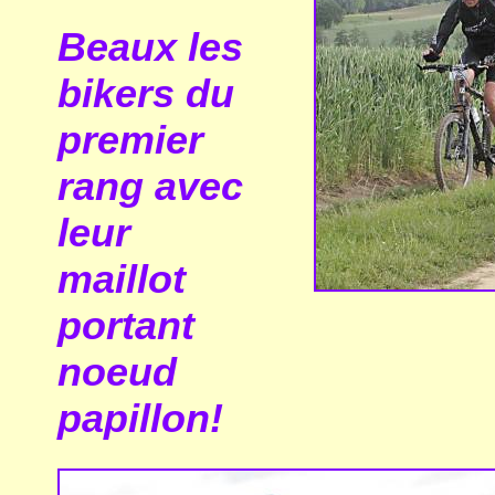
Beaux les
bikers du
premier
rang avec
leur
maillot
portant
noeud
papillon!