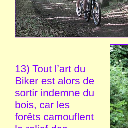
13) Tout l’art du
Biker est alors de
sortir indemne du
bois, car les
forêts camouflent