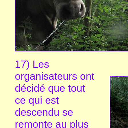
17) Les
organisateurs ont
décidé que tout
ce qui est
descendu se
remonte au plus