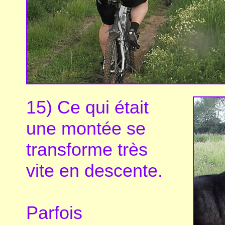
15) Ce qui était
une montée se
transforme très
vite en descente.
Parfois