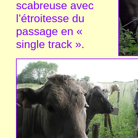
scabreuse avec
l’étroitesse du
passage en «
single track ».