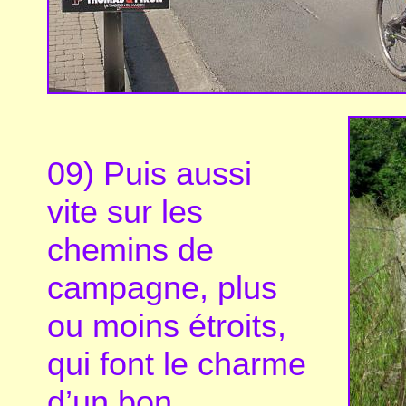
09) Puis aussi
vite sur les
chemins de
campagne, plus
ou moins étroits,
qui font le charme
d’un bon