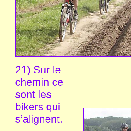
21) Sur le
chemin ce
sont les
bikers qui
s’alignent.