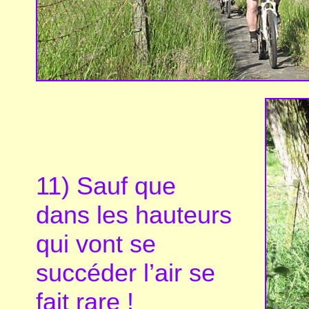
11) Sauf que
dans les hauteurs
qui vont se
succéder l’air se
fait rare !