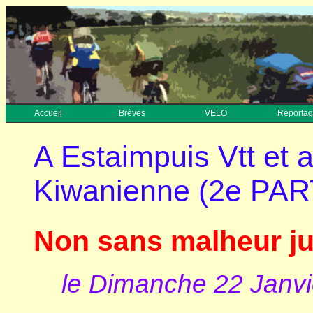
Accueil
Brèves
VELO
Reportag
A Estaimpuis Vtt et a
Kiwanienne (2e PAR
Non sans malheur ju
le Dimanche 22 Janvi