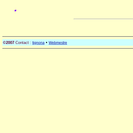
.
•
©2007
Contact :
tignona
Webmestre