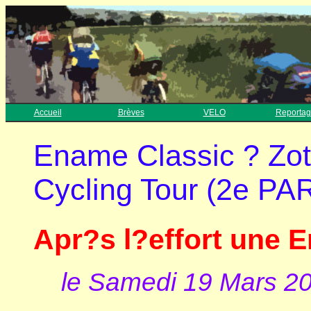
Accueil
Brèves
VELO
Reportag
Ename Classic ? Zo
Cycling Tour (2e PA
Apr?s l?effort une 
le Samedi 19 Mars 2